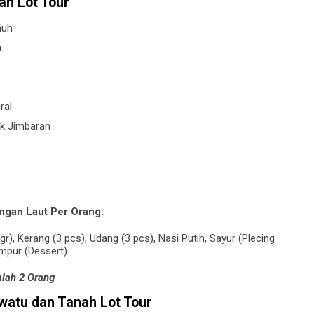
ah Lot Tour
nuh
n
ral
uk Jimbaran
gan Laut Per Orang:
gr), Kerang (3 pcs), Udang (3 pcs), Nasi Putih, Sayur (Plecing
ampur (Dessert)
lah 2 Orang
uwatu dan Tanah Lot Tour