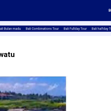
B
ali Bulan madu
Bali Combinations Tour
Bali Fullday Tour
Bali halfday 
uwatu