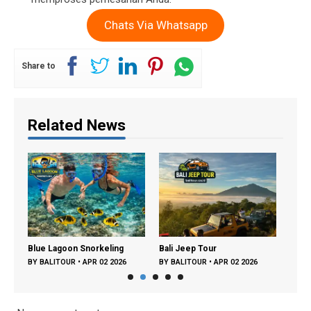
Chats Via Whatsapp
Share to
Related News
Blue Lagoon Snorkeling
Bali Jeep Tour
Bali 
BY
BALITOUR
•
APR 02 2026
BY
BALITOUR
•
APR 02 2026
BY
BA