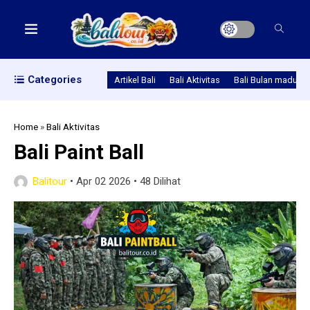
Categories
Artikel Bali
Bali Aktivitas
Bali Bulan madu
Home
»
Bali Aktivitas
Bali Paint Ball
Balitour
•
Apr 02 2026
•
48 Dilihat