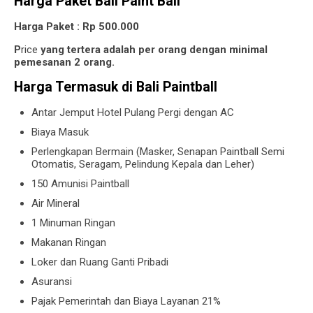
Harga Paket Bali Paint Ball
Harga Paket : Rp 500.000
P
rice
yang tertera adalah per orang dengan minimal
pemesanan 2 orang.
Harga Termasuk di Bali Paintball
Antar Jemput Hotel Pulang Pergi dengan AC
Biaya Masuk
Perlengkapan Bermain (Masker, Senapan Paintball Semi
Otomatis, Seragam, Pelindung Kepala dan Leher)
150 Amunisi Paintball
Air Mineral
1 Minuman Ringan
Makanan Ringan
Loker dan Ruang Ganti Pribadi
Asuransi
Pajak Pemerintah dan Biaya Layanan 21%