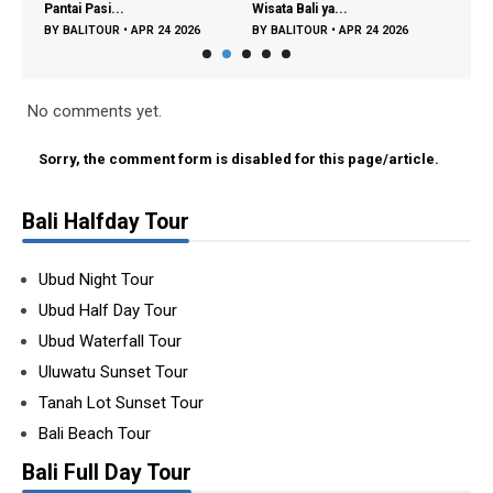
Pantai Pasi...
Wisata Bali ya...
Tempa
BY
BALITOUR
•
APR 24 2026
BY
BALITOUR
•
APR 24 2026
BY
BA
No comments yet.
Sorry, the comment form is disabled for this page/article.
Bali Halfday Tour
Ubud Night Tour
Ubud Half Day Tour
Ubud Waterfall Tour
Uluwatu Sunset Tour
Tanah Lot Sunset Tour
Bali Beach Tour
Bali Full Day Tour